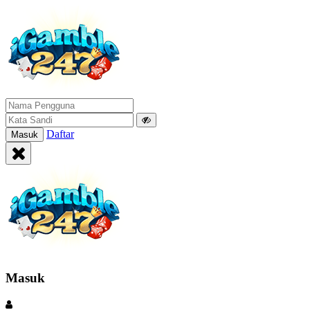
Daftar
Masuk
Masuk