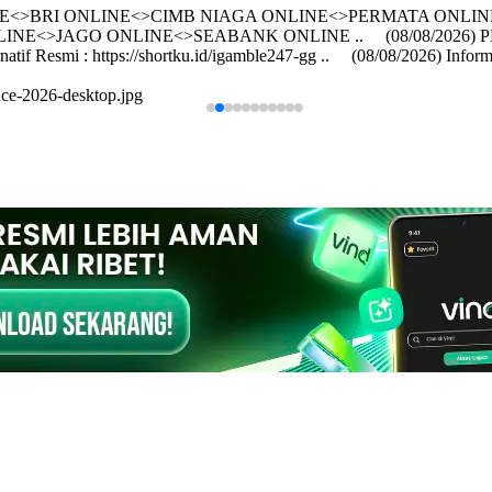
NE<>BRI ONLINE<>CIMB NIAGA ONLINE<>PERMATA ONL
NLINE<>JAGO ONLINE<>SEABANK ONLINE ..
(08/08/2026)
P
rnatif Resmi : https://shortku.id/igamble247-gg ..
(08/08/2026)
Inform