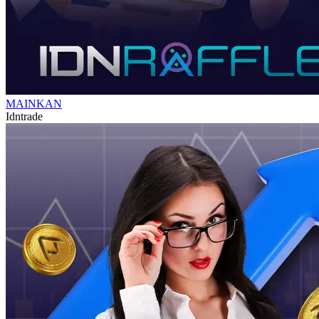
MAINKAN
Idntrade