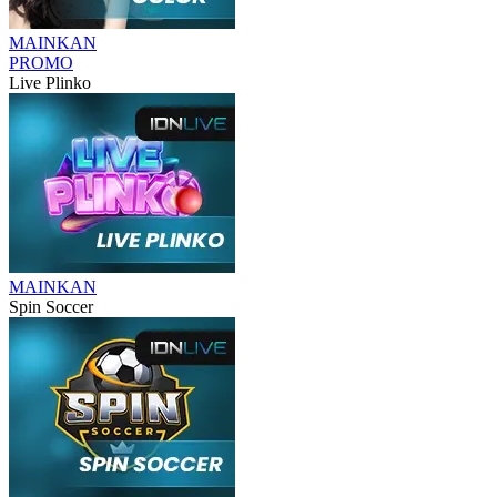
MAINKAN
PROMO
Live Plinko
MAINKAN
Spin Soccer