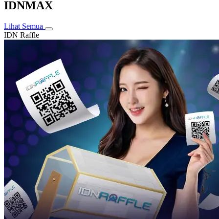
IDNMAX
Lihat Semua
IDN Raffle