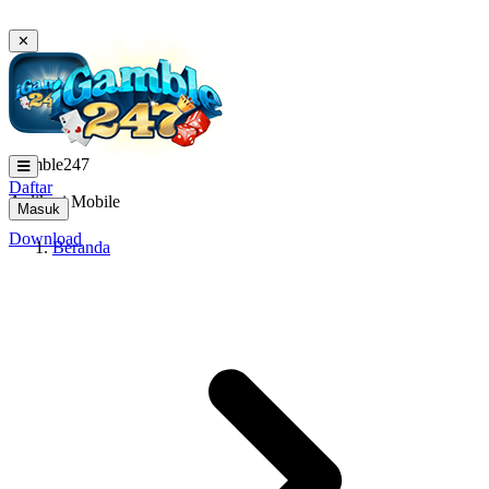
✕
igamble247
Daftar
Aplikasi Mobile
Masuk
Download
Beranda