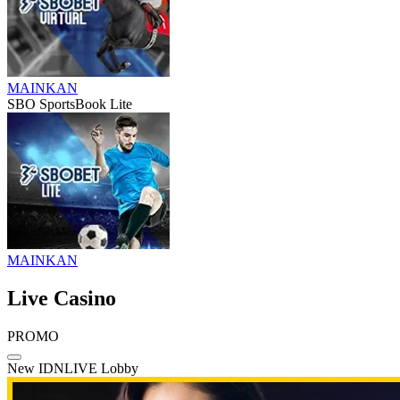
MAINKAN
SBO SportsBook Lite
MAINKAN
Live Casino
PROMO
New IDNLIVE Lobby