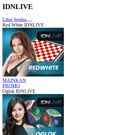
IDNLIVE
Lihat Semua
Red White IDNLIVE
MAINKAN
PROMO
Oglok IDNLIVE