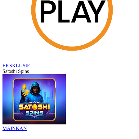
EKSKLUSIF
Satoshi Spins
MAINKAN