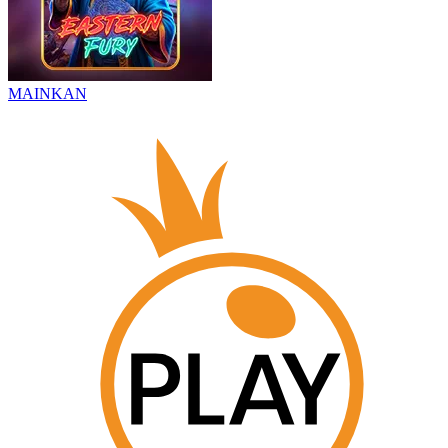
MAINKAN