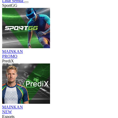
Lihat Semua
SportGG
MAINKAN
PROMO
PrediX
MAINKAN
NEW
Esports