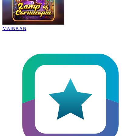
MAINKAN