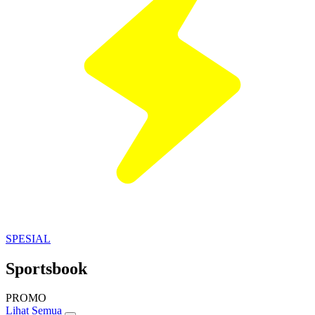
SPESIAL
Sportsbook
PROMO
Lihat Semua