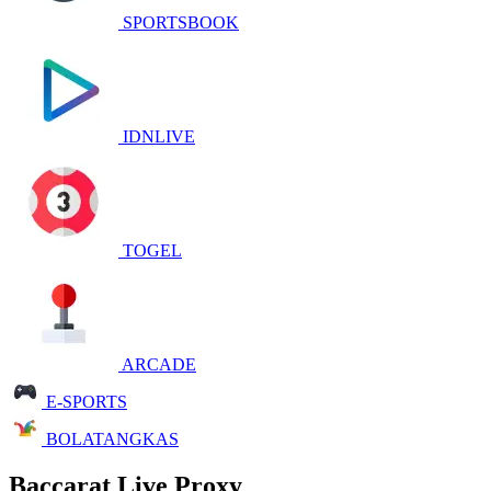
SPORTSBOOK
IDNLIVE
TOGEL
ARCADE
E-SPORTS
BOLATANGKAS
Baccarat Live Proxy