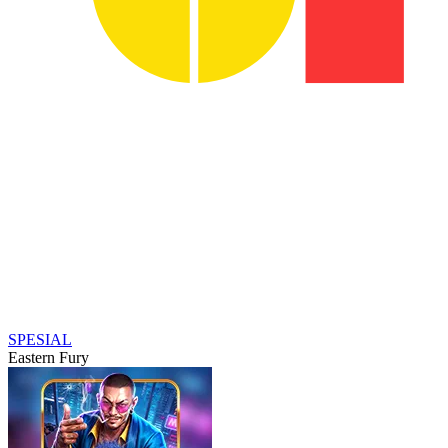
SPESIAL
Eastern Fury