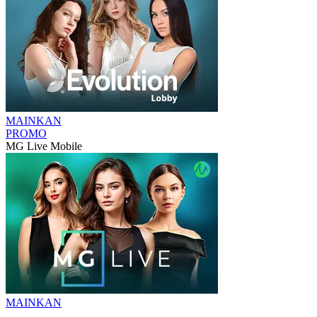
MAINKAN
PROMO
MG Live Mobile
MAINKAN