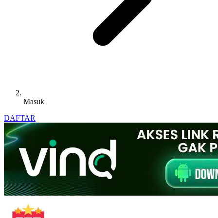
Masuk
DAFTAR