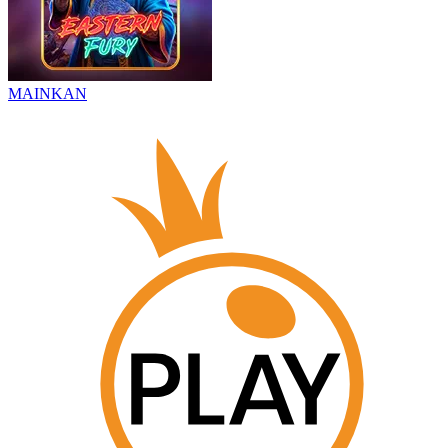
MAINKAN