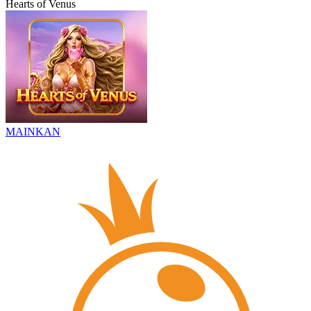
Hearts of Venus
MAINKAN