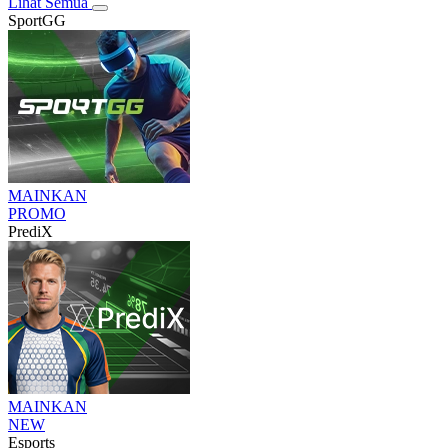
Lihat Semua
SportGG
MAINKAN
PROMO
PrediX
MAINKAN
NEW
Esports