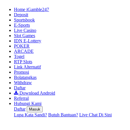
Home iGamble247
Deposit
Sportsbook
E-Sports
Live Casino
Slot Games
IDN E-Lottery
POKER
ARCADE
Togel
RTP Slots
Link Alternatif
Promosi
Bolatangkas
Withdraw
Daftar
Download Android
Referral
Hubungi Kami
Daftar
Masuk
Lupa Kata Sandi?
Butuh Bantuan?
Live Chat Di Sini