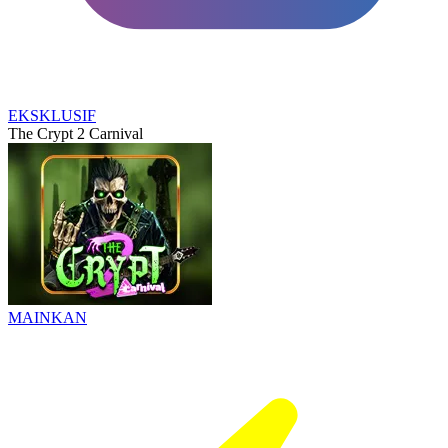
EKSKLUSIF
The Crypt 2 Carnival
MAINKAN