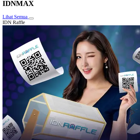
IDNMAX
Lihat Semua
IDN Raffle