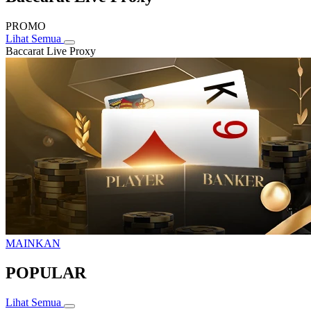
PROMO
Lihat Semua
Baccarat Live Proxy
MAINKAN
POPULAR
Lihat Semua