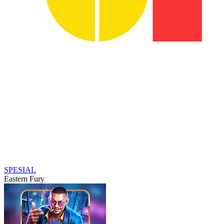
SPESIAL
Eastern Fury