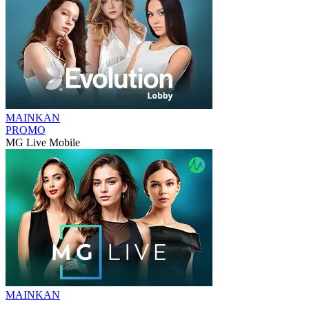
MAINKAN
PROMO
MG Live Mobile
MAINKAN