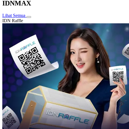
IDNMAX
Lihat Semua
IDN Raffle