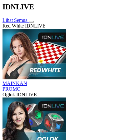
IDNLIVE
Lihat Semua
Red White IDNLIVE
MAINKAN
PROMO
Oglok IDNLIVE