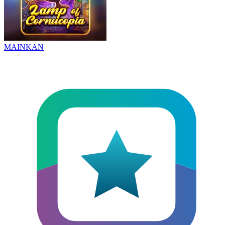
MAINKAN