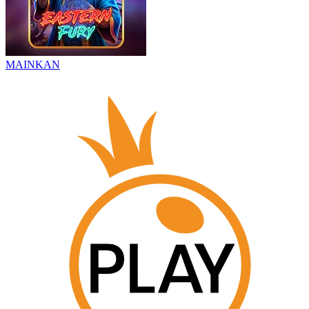
MAINKAN