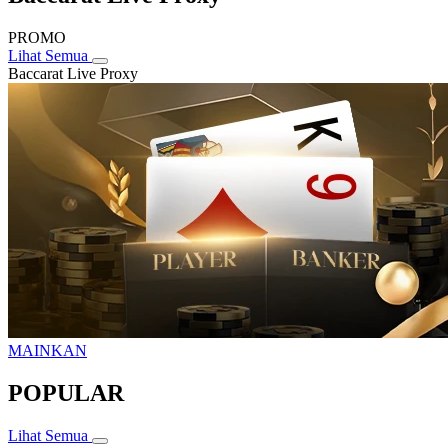
PROMO
Lihat Semua
Baccarat Live Proxy
MAINKAN
POPULAR
Lihat Semua