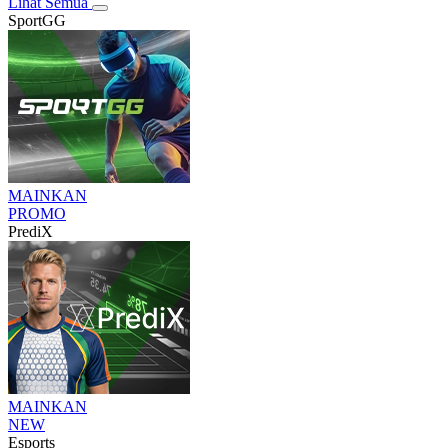
Lihat Semua
SportGG
MAINKAN
PROMO
PrediX
MAINKAN
NEW
Esports