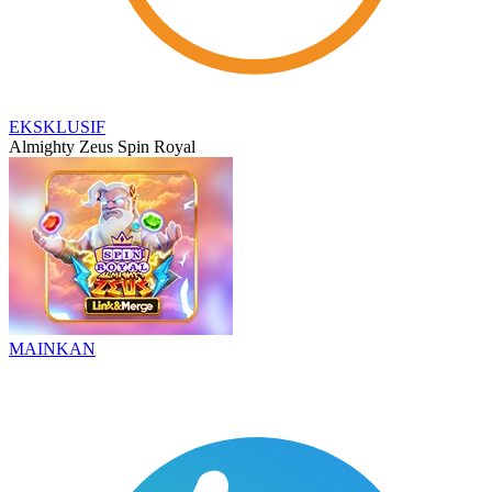
EKSKLUSIF
Almighty Zeus Spin Royal
MAINKAN