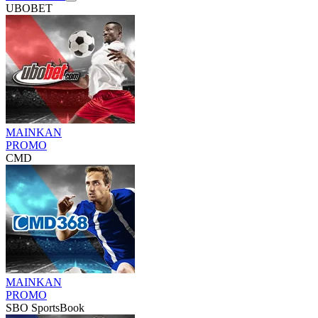
UBOBET
MAINKAN
PROMO
CMD
MAINKAN
PROMO
SBO SportsBook