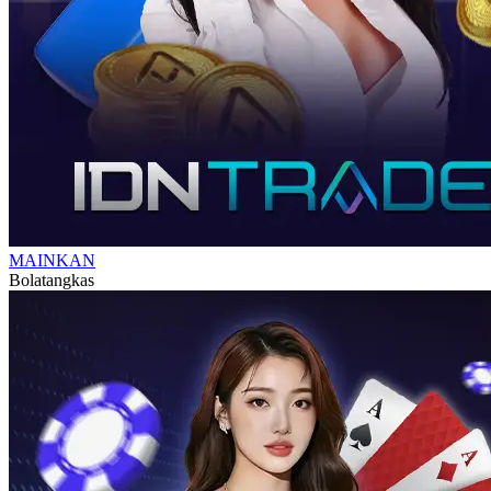
MAINKAN
Bolatangkas