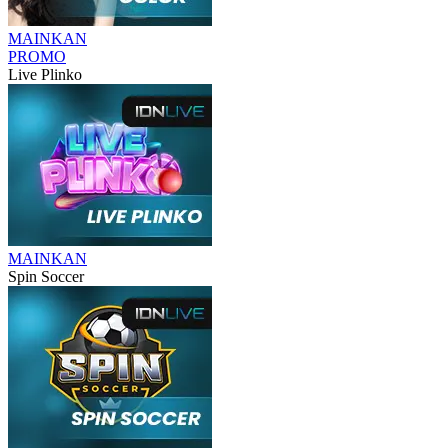
MAINKAN
PROMO
Live Plinko
MAINKAN
Spin Soccer