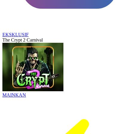
EKSKLUSIF
The Crypt 2 Carnival
MAINKAN