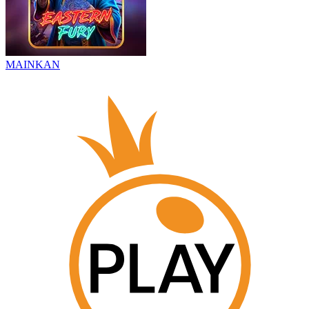
MAINKAN