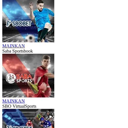
MAINKAN
Saba Sportsbook
MAINKAN
SBO VirtualSports