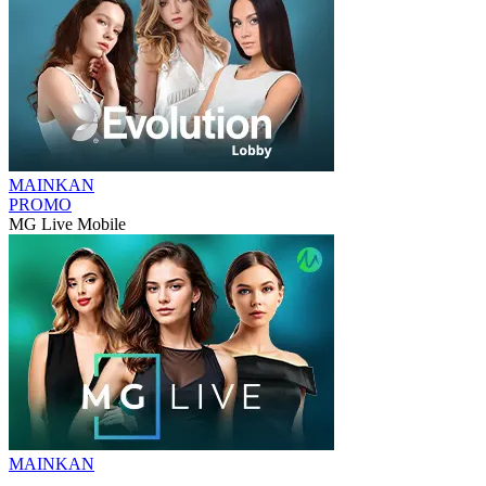
MAINKAN
PROMO
MG Live Mobile
MAINKAN