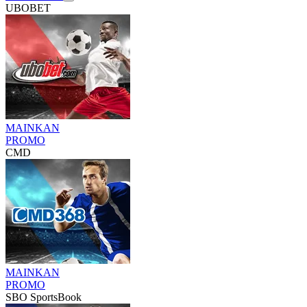
UBOBET
MAINKAN
PROMO
CMD
MAINKAN
PROMO
SBO SportsBook