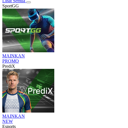
Lihat Semua
SportGG
MAINKAN
PROMO
PrediX
MAINKAN
NEW
Esports