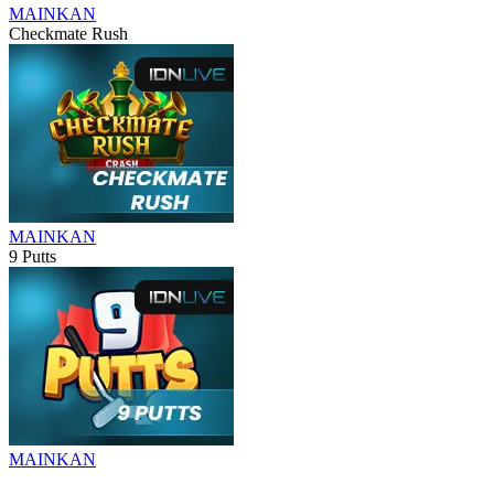
MAINKAN
Checkmate Rush
MAINKAN
9 Putts
MAINKAN