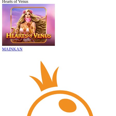
Hearts of Venus
MAINKAN