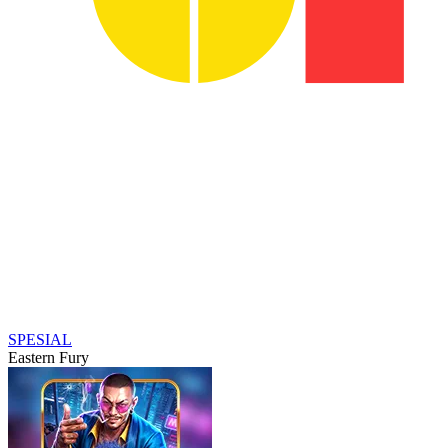
SPESIAL
Eastern Fury