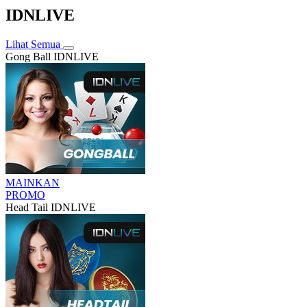
IDNLIVE
Lihat Semua
Gong Ball IDNLIVE
MAINKAN
PROMO
Head Tail IDNLIVE