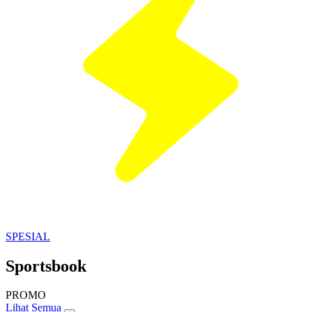
SPESIAL
Sportsbook
PROMO
Lihat Semua