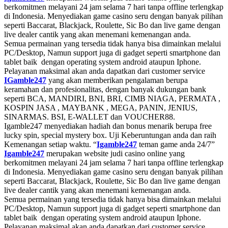
berkomitmen melayani 24 jam selama 7 hari tanpa offline terlengkap
di Indonesia. Menyediakan game casino seru dengan banyak pilihan
seperti Baccarat, Blackjack, Roulette, Sic Bo dan live game dengan
live dealer cantik yang akan menemani kemenangan anda.
Semua permainan yang tersedia tidak hanya bisa dimainkan melalui
PC/Desktop, Namun support juga di gadget seperti smartphone dan
tablet baik dengan operating system android ataupun Iphone.
Pelayanan maksimal akan anda dapatkan dari customer service
IGamble247
yang akan memberikan pengalaman berupa
keramahan dan profesionalitas, dengan banyak dukungan bank
seperti BCA, MANDIRI, BNI, BRI, CIMB NIAGA, PERMATA ,
KOSPIN JASA , MAYBANK , MEGA, PANIN, JENIUS,
SINARMAS. BSI, E-WALLET dan VOUCHER88.
Igamble247 menyediakan hadiah dan bonus menarik berupa free
lucky spin, special mystery box. Uji Keberuntungan anda dan raih
Kemenangan setiap waktu. “
Igamble247
teman game anda 24/7”
Igamble247
merupakan website judi casino online yang
berkomitmen melayani 24 jam selama 7 hari tanpa offline terlengkap
di Indonesia. Menyediakan game casino seru dengan banyak pilihan
seperti Baccarat, Blackjack, Roulette, Sic Bo dan live game dengan
live dealer cantik yang akan menemani kemenangan anda.
Semua permainan yang tersedia tidak hanya bisa dimainkan melalui
PC/Desktop, Namun support juga di gadget seperti smartphone dan
tablet baik dengan operating system android ataupun Iphone.
Pelayanan maksimal akan anda dapatkan dari customer service