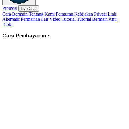
Promosi
Live Chat
Cara Bermain
Tentang Kami
Peraturan
Kebijakan Privasi
Link
Alternatif
Permainan Fair
Video Tutorial
Tutorial Bermain
Anti-
Blokir
Cara Pembayaran :