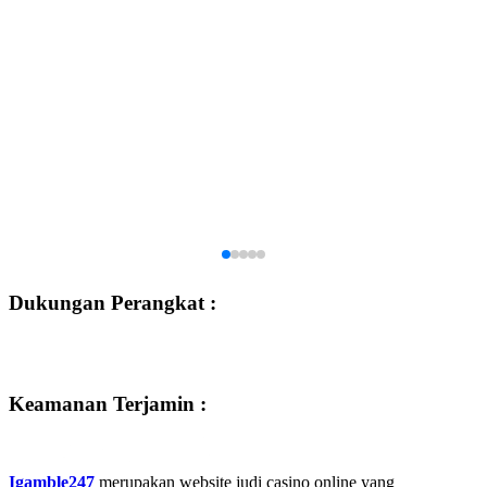
Dukungan Perangkat :
Keamanan Terjamin :
Igamble247
merupakan website judi casino online yang