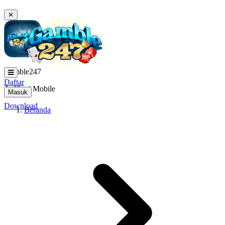
✕
igamble247
Daftar
Aplikasi Mobile
Masuk
Download
Beranda