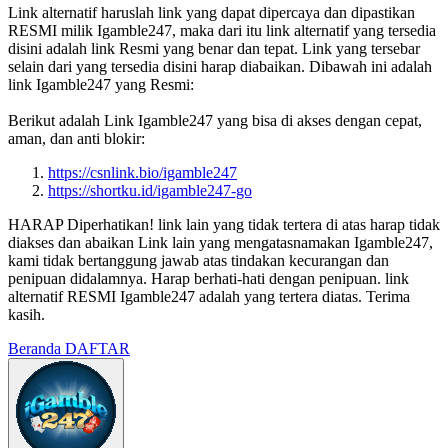
Link alternatif haruslah link yang dapat dipercaya dan dipastikan
RESMI milik Igamble247, maka dari itu link alternatif yang tersedia
disini adalah link Resmi yang benar dan tepat. Link yang tersebar
selain dari yang tersedia disini harap diabaikan. Dibawah ini adalah
link Igamble247 yang Resmi:
Berikut adalah Link Igamble247 yang bisa di akses dengan cepat,
aman, dan anti blokir:
https://csnlink.bio/igamble247
https://shortku.id/igamble247-go
HARAP Diperhatikan! link lain yang tidak tertera di atas harap tidak
diakses dan abaikan Link lain yang mengatasnamakan Igamble247,
kami tidak bertanggung jawab atas tindakan kecurangan dan
penipuan didalamnya. Harap berhati-hati dengan penipuan. link
alternatif RESMI
Igamble247
adalah yang tertera diatas. Terima
kasih.
Beranda
DAFTAR