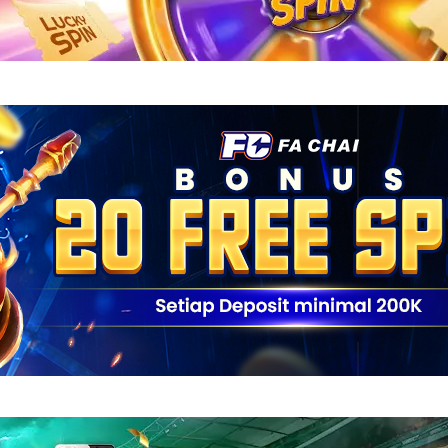
Rp 200.000
25
Rp 175.000
30
Rp 150.000
40
Rp 125.000
50
Rp 100.000
100
Merchandise Exclusive Dari Lucky Spin
Rp 75.000
200
Rp 50.000
300
800
f bermain.
pulkan Turnover untuk mendapatkan Tiket Lucky Spin.
lai tanggal 9 Maret
2026
.
 dalam menu BONUS, Form Claim akan hilang dalam kurun waktu
3
x24 
pin dan member tidak melakukan Claim di menu BONUS maka bonus 
pengiriman dengan lengkap dan benar sesuai KTP ( VALID ) untuk pe
ri kerja setelah member melakukan claim (Tergantung Kondisi Stock B
26.
 menjadi pemenang.
sisi (safety bet). Dan apabila ditemukan adanya indikasi kecurangan,
dingkan.
 di menu KOTAK BONUS lalu pilih GRAND TURNOVER KEMERDEKAAN, 
utup semua promosi sesuai dengan ketentuan yang berlaku tanpa ada
t di Ganggu Gugat.
uhan 2 sisi ( Safety Bet ) Gantungan Free Spin, Kesamaan IP, Kesa
bah, Menolak, Membatalkan Atau Menutup Semua Promosi Sesua