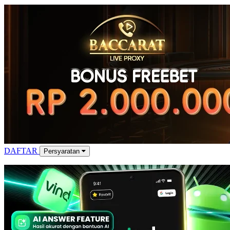
BONUS FREE CHIPS CASINO PROXY BETTING 500K
Syarat dan ketentuan:
1. Berlaku untuk semua pemain yang main di casino proxy betting
2. pemain wajib deposit 5.000.000 untuk claim bonus free chips 500.000 dan harus masuk ke 
* berlaku juga untuk pemain yang sudah memiliki saldo 5.000.000 dan ingin bermain di casino
3. bonus free chips 500.000 hanya boleh dimainkan di casino proxy betting , jika bonus free 
4. Untuk melakukan withdraw pemain harus mencapai 3x Turnover dari nilai BONUS
Contoh :
BONUS Rp 500.000 x 3 = 1.500.000 ( Turnover yang harus di capai )
5. Pihak kami berhak untuk mengubah, menolak, membatalkan atau menutup semua promosi se
6. Keputusan kami untuk Promo ini adalah Mutlak dan Tidak dapat di Ganggu Gugat.
DAFTAR
Persyaratan
Promo ini memberikan Free Bet senilai Rp 2.000.000 untuk pe
Berlaku bagi member yang mencapai turnover minimal Rp 5.00
Setiap member hanya dapat melakukan klaim 1 kali (1x claim p
Free Bet akan di berikan setelah member capai turnover Rp 5
Untuk melakukan WD setelah claim bonus harus 3x TO dari B