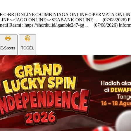
NE<>BRI ONLINE<>CIMB NIAGA ONLINE<>PERMATA ONL
NLINE<>JAGO ONLINE<>SEABANK ONLINE ..
(07/08/2026)
P
rnatif Resmi : https://shortku.id/igamble247-gg ..
(07/08/2026)
Inform
E-Sports
TOGEL