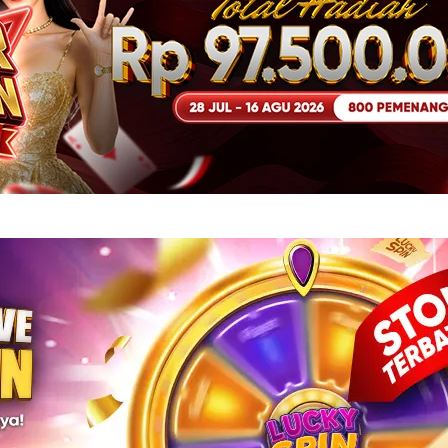
Rp 2.500.000
2
Rp 2.000.000
2
Rp 1.000.000
5
Rp 500.000
10
Rp 250.000
20
Rp 200.000
30
Rp 100.000
40
Rp 50.000
50
Rp 25.000
100
260
GRAND TURNOVER KEMERDEKAAN
 untuk semua pemain yang telah memenuhi syarat sebagai pem
Hadiah
Total Pemenang
ang pada Turnamen Turnover periode sebelumnya.
s 2026 pukul 20:00 WIB dan dapat disaksikan melalui menu KOT
Rp 5.000.000
1
Rp 2.500.000
2
Rp 2.000.000
3
l 1 jam setelah acara LIVE berakhir.
Rp 1.000.000
4
au mengakhiri promosi ini sewaktu-waktu dengan atau tanpa pemberi
Rp 750.000
10
dap ketentuan yang berlaku, KAMI berhak membatalkan status pemenan
Rp 500.000
15
 DAPAT DIGANGGU GUGAT.
Rp 250.000
20