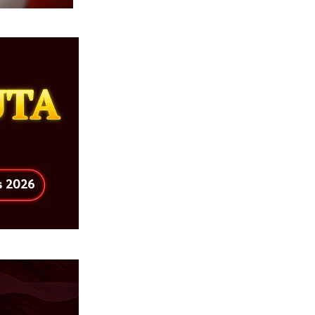
2026
Total Hadiah
Rp 3.000.000