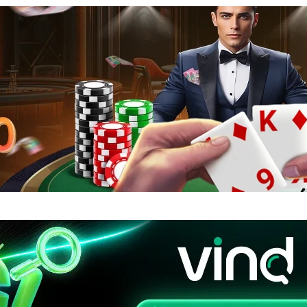
permainan casino proxy betting secara Bersamaan dengan bonus yang telah di berikan.
 proxy betting juga berhak claim bonus free chips 500.000 , dengan ketentuan harus main di ca
chips dimainkan di provider game lainnya , maka bonus akan di Tarik / dianggap hangus.
suai dengan ketentuan yang berlaku tanpa ada pemberitahuan sebelumnya.
rmainan Casino Proxy Betting.
0.000 dari permainan Casino Proxy Betting.
er akun).
.000.000 dan melakukan claim dengan menghubungi customer service k
onus.