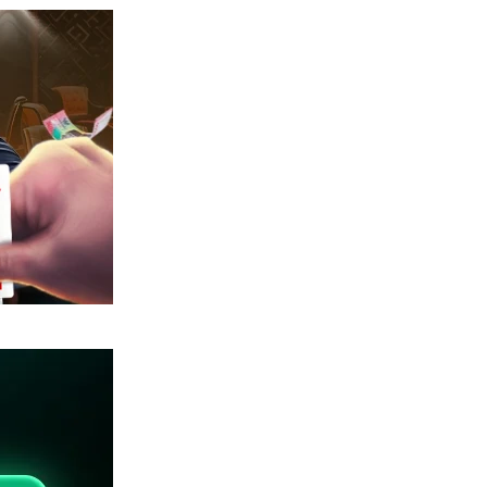
sino proxy betting.
ami.