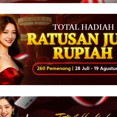
DEKA LUCKYDRAW FESTIVAL OF CHAMPIONS 
Hadiah
Total Pemenang
Rp 3.000.000
1