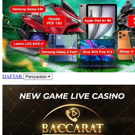
Sebelumnya.
Keputusan GRAND TURNOVER KEMERDEKAAN Bersifat Mut
DAFTAR
Persyaratan