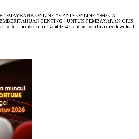
INE<>MAYBANK ONLINE<>PANIN ONLINE<>MEGA
EMBERITAHUAN PENTING ! UNTUK PEMBAYARAN QRIS
asi untuk member setia iGamble247 saat ini anda bisa mendownload