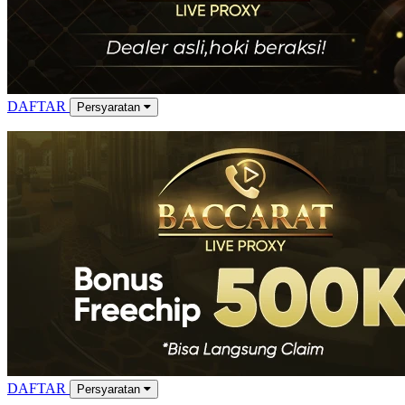
DAFTAR
Persyaratan
7.000.000 : 350.000 = 20
Basic Kupon
Kupon
Bonus Extra
7.000.000 : 3.500.000 = 2
Kupon
Kupon
TOTAL
22 KUPON
DAFTAR
Persyaratan