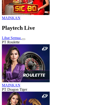
MAINKAN
Playtech Live
Lihat Semua
PT Roulette
MAINKAN
PT Dragon Tiger