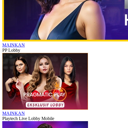
MAINKAN
PP Lobby
MAINKAN
Playtech Live Lobby Mobile