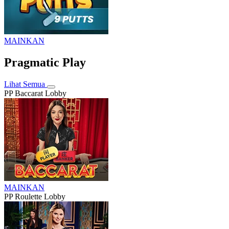
MAINKAN
Pragmatic Play
Lihat Semua
PP Baccarat Lobby
MAINKAN
PP Roulette Lobby