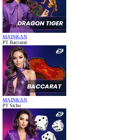
MAINKAN
PT Baccarat
MAINKAN
PT Sicbo