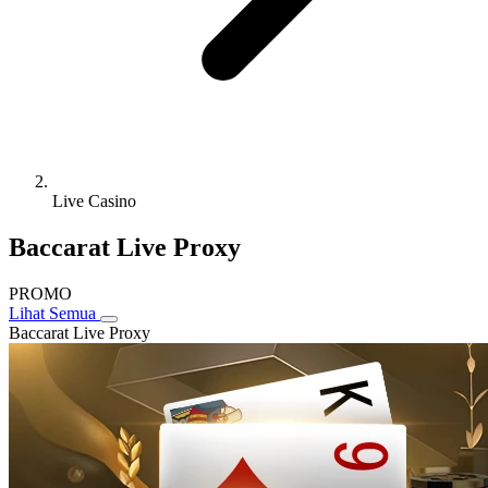
Live Casino
Baccarat Live Proxy
PROMO
Lihat Semua
Baccarat Live Proxy