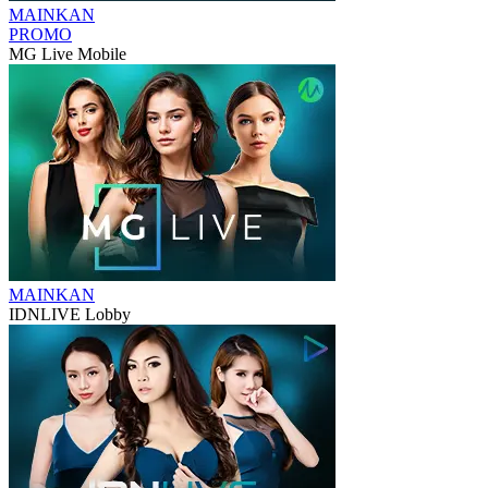
MAINKAN
PROMO
MG Live Mobile
MAINKAN
IDNLIVE Lobby