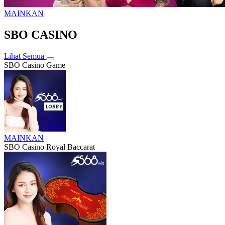
MAINKAN
SBO CASINO
Lihat Semua
SBO Casino Game
MAINKAN
SBO Casino Royal Baccarat