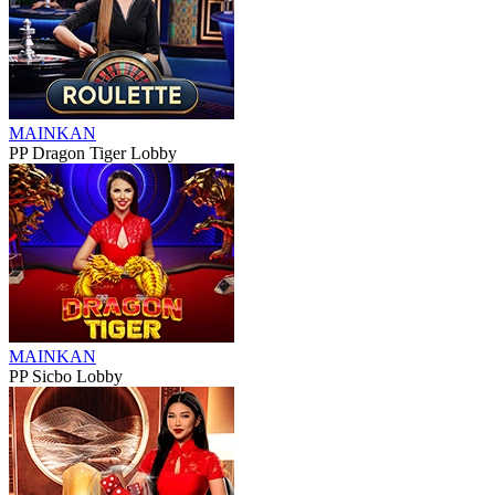
MAINKAN
PP Dragon Tiger Lobby
MAINKAN
PP Sicbo Lobby