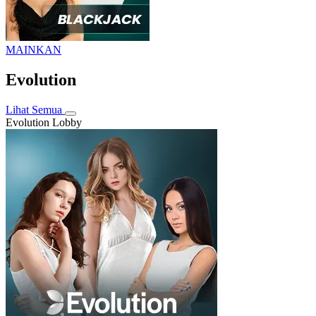
MAINKAN
Evolution
Lihat Semua
Evolution Lobby