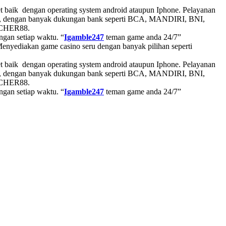
et baik dengan operating system android ataupun Iphone. Pelayanan
as, dengan banyak dukungan bank seperti BCA, MANDIRI, BNI,
CHER88.
gan setiap waktu. “
Igamble247
teman game anda 24/7”
Menyediakan game casino seru dengan banyak pilihan seperti
et baik dengan operating system android ataupun Iphone. Pelayanan
as, dengan banyak dukungan bank seperti BCA, MANDIRI, BNI,
CHER88.
gan setiap waktu. “
Igamble247
teman game anda 24/7”