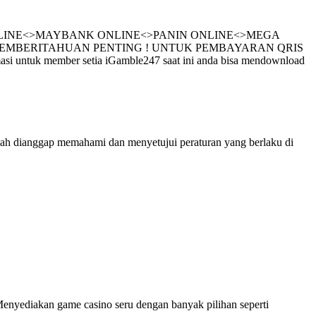
FFLINE<>MAYBANK ONLINE<>PANIN ONLINE<>MEGA
EMBERITAHUAN PENTING ! UNTUK PEMBAYARAN QRIS
asi untuk member setia iGamble247 saat ini anda bisa mendownload
lah dianggap memahami dan menyetujui peraturan yang berlaku di
Menyediakan game casino seru dengan banyak pilihan seperti