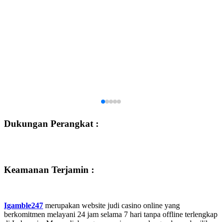
Dukungan Perangkat :
Keamanan Terjamin :
Igamble247
merupakan website judi casino online yang
berkomitmen melayani 24 jam selama 7 hari tanpa offline terlengkap