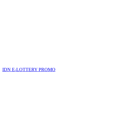
IDN E-LOTTERY
PROMO