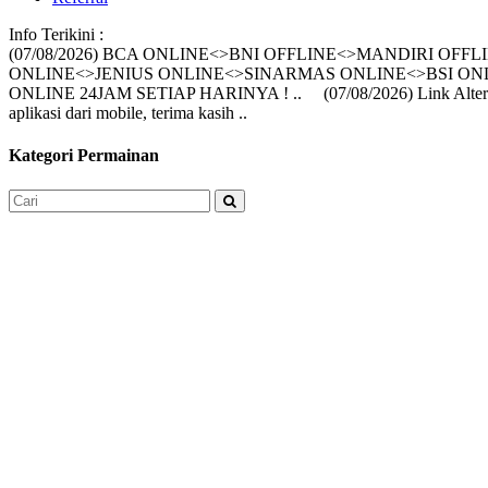
Info Terikini :
(07/08/2026)
BCA ONLINE<>BNI OFFLINE<>MANDIRI OFF
ONLINE<>JENIUS ONLINE<>SINARMAS ONLINE<>BSI O
ONLINE 24JAM SETIAP HARINYA ! ..
(07/08/2026)
Link Alte
aplikasi dari mobile, terima kasih ..
Kategori Permainan