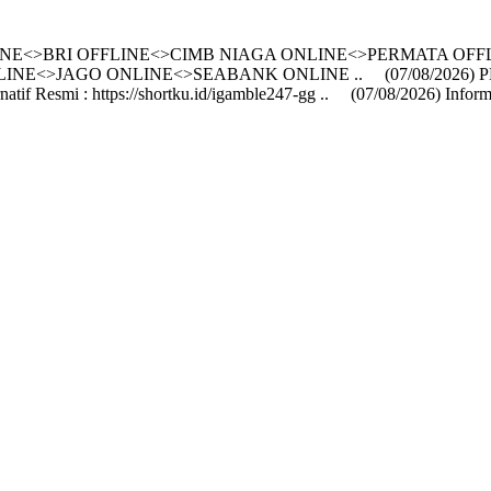
LINE<>BRI OFFLINE<>CIMB NIAGA ONLINE<>PERMATA O
NLINE<>JAGO ONLINE<>SEABANK ONLINE ..
(07/08/2026)
P
rnatif Resmi : https://shortku.id/igamble247-gg ..
(07/08/2026)
Inform