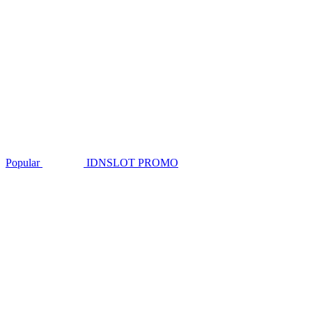
Popular
IDNSLOT
PROMO