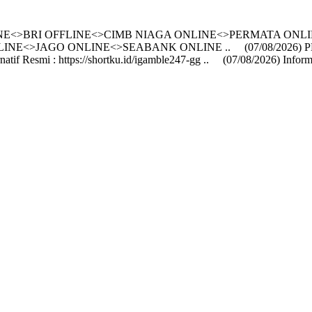
INE<>BRI OFFLINE<>CIMB NIAGA ONLINE<>PERMATA ON
NLINE<>JAGO ONLINE<>SEABANK ONLINE ..
(07/08/2026)
P
rnatif Resmi : https://shortku.id/igamble247-gg ..
(07/08/2026)
Inform