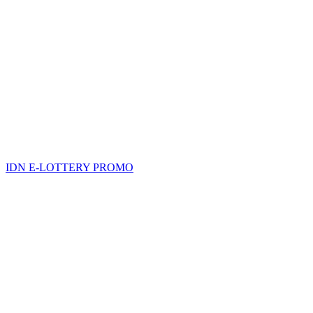
IDN E-LOTTERY
PROMO