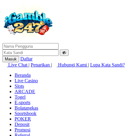
Daftar
Masuk
Live Chat
|
Penarikan
|
Hubungi Kami
|
Lupa Kata Sandi?
Beranda
Live Casino
Slots
ARCADE
Togel
E-sports
Bolatangkas
Sportsbook
POKER
Deposit
Promosi
Referral