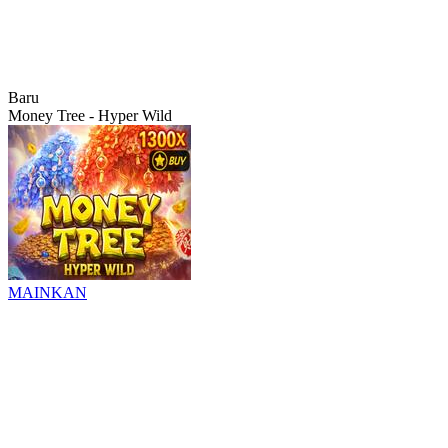
Baru
Money Tree - Hyper Wild
MAINKAN