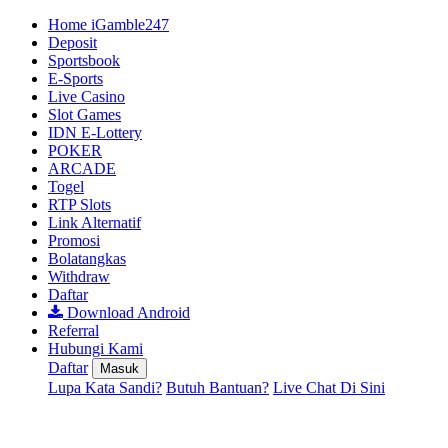
Home iGamble247
Deposit
Sportsbook
E-Sports
Live Casino
Slot Games
IDN E-Lottery
POKER
ARCADE
Togel
RTP Slots
Link Alternatif
Promosi
Bolatangkas
Withdraw
Daftar
Download Android
Referral
Hubungi Kami
Daftar
Masuk
Lupa Kata Sandi?
Butuh Bantuan?
Live Chat Di Sini