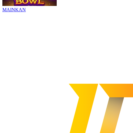
MAINKAN