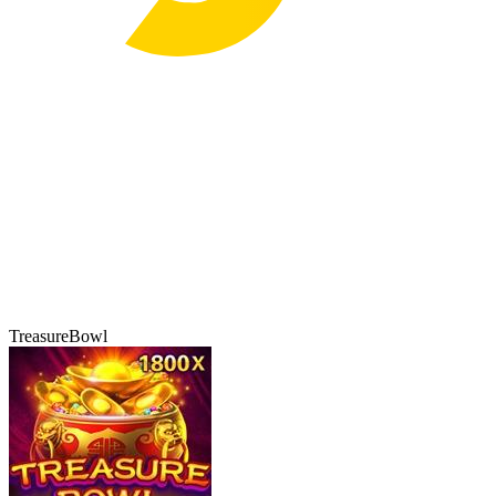
TreasureBowl