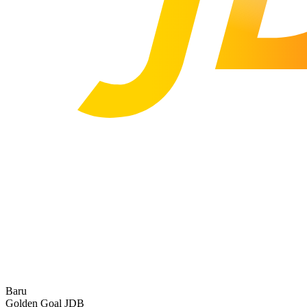
Baru
Golden Goal JDB