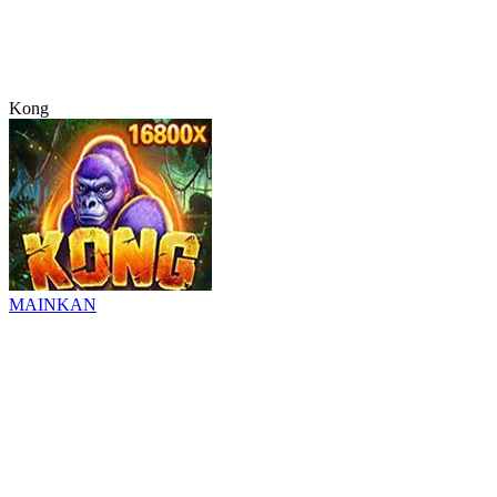
Kong
MAINKAN